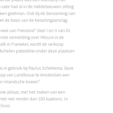
 sate had al in de middeleeuwen zitting
an een grietman. Ook bij de benoeming van
et de basis van de belastingaanslag.
iek van Friesland” deel I en II van Dr.
rste vermelding over Hitzum in de
alk in Franeker, wordt de verkoop
ichelen pateelklei onder deze plaatsen
s in gebruik bij Paulus Scheltema. Deze
appij van Landbouw te Amsterdam een
er inlandsche koeien”
orie aldaar, met het maken van een
et niet minder dan 100 kaatsers. In
chool.