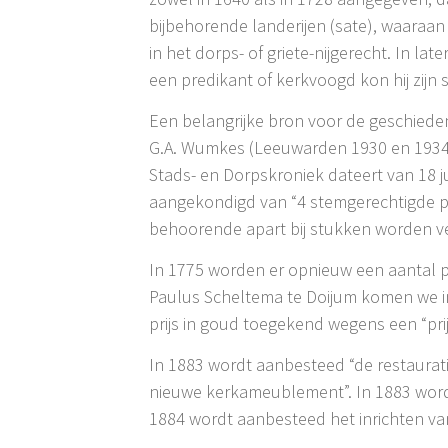
bijbehorende landerijen (sate), waaraan
in het dorps- of griete-nijgerecht. In l
een predikant of kerkvoogd kon hij zijn
Een belangrijke bron voor de geschiedeni
G.A. Wumkes (Leeuwarden 1930 en 1934).
Stads- en Dorpskroniek dateert van 18 
aangekondigd van “4 stemgerechtigde p
behoorende apart bij stukken worden ve
In 1775 worden er opnieuw een aantal po
Paulus Scheltema te Doijum komen we 
prijs in goud toegekend wegens een “pri
In 1883 wordt aanbesteed “de restaurat
nieuwe kerkameublement”. In 1883 wordt
1884 wordt aanbesteed het inrichten va