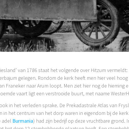
iesland’ van 1786 staat het volgende over Hitzum vermeldt:
bajum gelegen. Rondom de kerk heeft men hier veel hoog e
an Franeker naar Arum loopt. Men ziet hier nog de hieming e
oemde vaart ligt een verstrooide buurt, met naame WesterH
k in het verleden sprake. De Prekadastrale Atlas van Frys
n in het centrum van het dorp waren in eigendom bij de kerk 
e adel
Burmania
) had zijn bedrijf op deze vruchtbare grond.
 dat het dorp 12 stemhebbende plaatsen heeft. Een stemheb