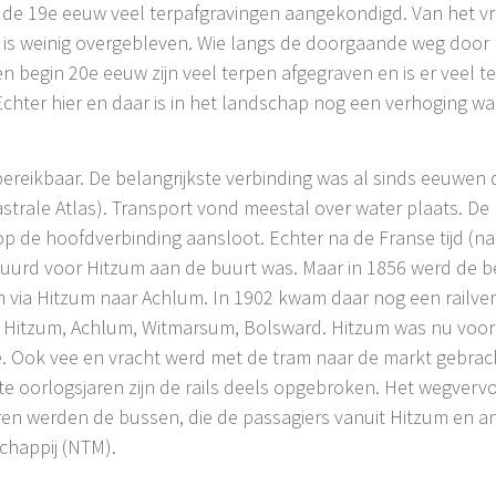
n de 19e eeuw veel terpafgravingen aangekondigd. Van het v
is weinig overgebleven. Wie langs de doorgaande weg door h
en begin 20e eeuw zijn veel terpen afgegraven en is er veel t
 Echter hier en daar is in het landschap nog een verhoging w
reikbaar. De belangrijkste verbinding was al sinds eeuwen d
astrale Atlas). Transport vond meestal over water plaats. D
 op de hoofdverbinding aansloot. Echter na de Franse tijd (
uurd voor Hitzum aan de buurt was. Maar in 1856 werd de b
via Hitzum naar Achlum. In 1902 kwam daar nog een railverbi
 Hitzum, Achlum, Witmarsum, Bolsward. Hitzum was nu voorg
. Ook vee en vracht werd met de tram naar de markt gebrac
ste oorlogsjaren zijn de rails deels opgebroken. Het wegverv
ren werden de bussen, die de passagiers vanuit Hitzum en 
happij (NTM).