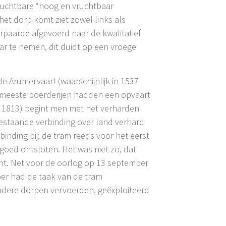
ruchtbare “hoog en vruchtbaar
et dorp komt ziet zowel links als
erpaarde afgevoerd naar de kwalitatief
aar te nemen, dit duidt op een vroege
e Arumervaart (waarschijnlijk in 1537
e meeste boerderijen hadden een opvaart
na 1813) begint men met het verharden
estaande verbinding over land verhard
nding bij; de tram reeds voor het eerst
oed ontsloten. Het was niet zo, dat
ht. Net voor de oorlog op 13 september
oer had de taak van de tram
andere dorpen vervoerden, geëxploiteerd