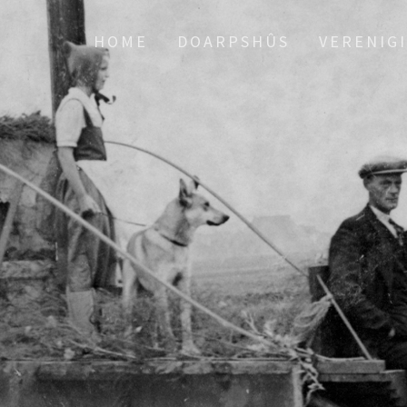
HOME
DOARPSHÛS
VERENIG