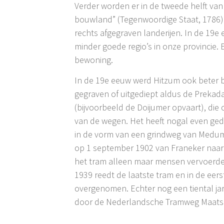
Verder worden er in de tweede helft va
bouwland” (Tegenwoordige Staat, 1786) 
rechts afgegraven landerijen. In de 19e 
minder goede regio’s in onze provincie.
bewoning.
In de 19e eeuw werd Hitzum ook beter be
gegraven of uitgediept aldus de Prekad
(bijvoorbeeld de Doijumer opvaart), die
van de wegen. Het heeft nogal even ged
in de vorm van een grindweg van Medum 
op 1 september 1902 van Franeker naar
het tram alleen maar mensen vervoerde
1939 reedt de laatste tram en in de eer
overgenomen. Echter nog een tiental ja
door de Nederlandsche Tramweg Maatsc