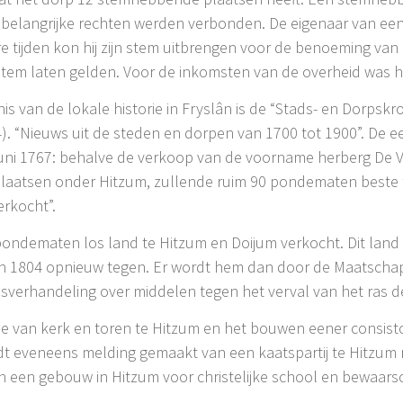
 belangrijke rechten werden verbonden. De eigenaar van een
atere tijden kon hij zijn stem uitbrengen voor de benoeming v
 stem laten gelden. Voor de inkomsten van de overheid was h
s van de lokale historie in Fryslân is de “Stads- en Dorpskron
 “Nieuws uit de steden en dorpen van 1700 tot 1900”. De ee
juni 1767: behalve de verkoop van de voorname herberg De V
laatsen onder Hitzum, zullende ruim 90 pondematen beste t
rkocht”.
ndematen los land te Hitzum en Doijum verkocht. Dit land i
in 1804 opnieuw tegen. Er wordt hem dan door de Maatsch
jsverhandeling over middelen tegen het verval van het ras d
ie van kerk en toren te Hitzum en het bouwen eener consist
 eveneens melding gemaakt van een kaatspartij te Hitzum m
n een gebouw in Hitzum voor christelijke school en bewaars