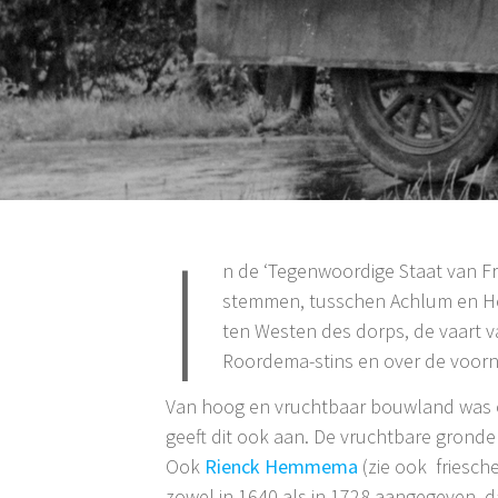
I
n de ‘Tegenwoordige Staat van Fr
stemmen, tusschen Achlum en Her
ten Westen des dorps, de vaart v
Roordema-stins en over de voorn
Van hoog en vruchtbaar bouwland was oo
geeft dit ook aan. De vruchtbare gronde
Ook
Rienck Hemmema
(zie ook friesch
zowel in 1640 als in 1728 aangegeven,