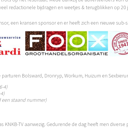
l redactionele bijdragen en weetjes & terugblikken op 20 ja
nsor, een kransen sponsor en er heeft zich een nieuwe sub
 parturen Bolsward, Dronryp, Workum, Huizum en Sexbieru
6-4)
-4)
d een staand nummer)
as KNKB-TV aanwezig. Gedurende de dag heeft men diverse 