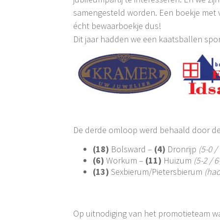
samengesteld worden. Een boekje met vee
écht bewaarboekje dus!
Dit jaar hadden we een kaatsballen spo
De derde omloop werd behaald door de
(18)
Bolsward –
(4)
Dronrijp
(5-0 / 
(6)
Workum –
(11)
Huizum
(5-2 / 6
(13)
Sexbierum/Pietersbierum
(ha
Op uitnodiging van het promotieteam w