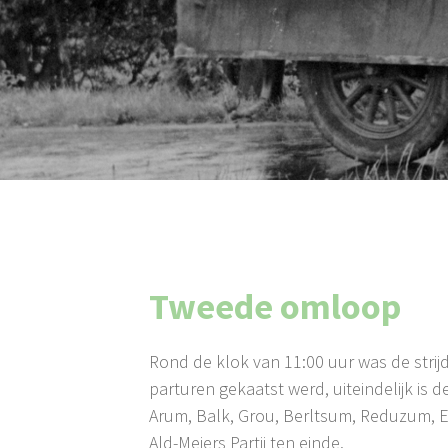
Tweede omloop
Rond de klok van 11:00 uur was de strijd
parturen gekaatst werd, uiteindelijk is
Arum, Balk, Grou, Berltsum, Reduzum, E
Ald-Meiers Partij ten einde.