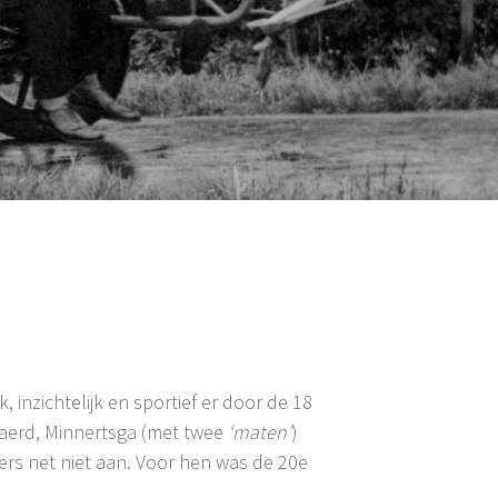
 inzichtelijk en sportief er door de 18
 Raerd, Minnertsga (met twee
‘maten’
)
rs net niet aan. Voor hen was de 20e