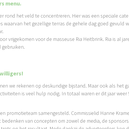
rs menu.
 rond het veld te concentreren. Hier was een speciale cater
sjes waarvan het gezellige terras de gehele dag goed gevuld 
r.
oor vrijgekomen voor de masseuse Ria Heitbrink. Ria is al ja
d gebruiken.
willigers!
kunnen we rekenen op deskundige bijstand. Maar ook als het
tiviteiten is veel hulp nodig. In totaal waren er dit jaar we
r een promotieteam samengesteld. Commissielid Hanne Kram
het bedenken van concepten om zowel de media, de sponsors,
jn trots op het resultaat. Mede dankzij de adverteerders kon