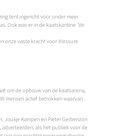
ing tent ingericht voor onder meer
was. Ook was er in de kaatskantine
“de
ren onze vaste kracht voor blessure
 gaat om de opbouw van de kaatsarena,
er 90 mensen actief betrokken waarvan
er, Joukje Kampen en Pieter Gerbenzon
 adverteerders als het publiek voor de
 dit jaar een prachtig programmaboekje