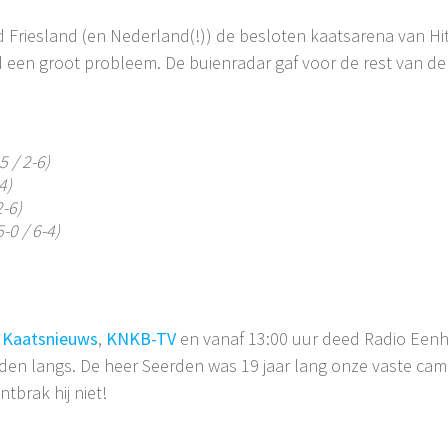
d Friesland (en Nederland(!)) de besloten kaatsarena van H
een groot probleem. De buienradar gaf voor de rest van de
5 / 2-6)
4)
2-6)
5-0 / 6-4)
.
Kaatsnieuws
,
KNKB-TV
en vanaf 13:00 uur deed Radio Eenho
den langs. De heer Seerden was 19 jaar lang onze vaste ca
ntbrak hij niet!