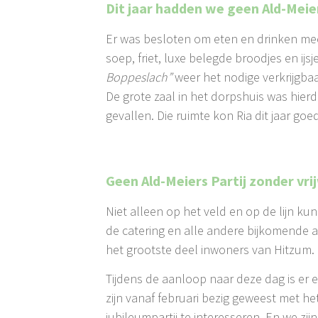
Dit jaar hadden we geen Ald-Meie
Er was besloten om eten en drinken meer
soep, friet, luxe belegde broodjes en ij
Boppeslach”
weer het nodige verkrijgbaa
De grote zaal in het dorpshuis was hierd
gevallen. Die ruimte kon Ria dit jaar goe
Geen Ald-Meiers Partij zonder vrij
Niet alleen op het veld en op de lijn 
de catering en alle andere bijkomende ac
het grootste deel inwoners van Hitzum.
Tijdens de aanloop naar deze dag is e
zijn vanaf februari bezig geweest met 
jubileumpartij te interesseren. En we zi