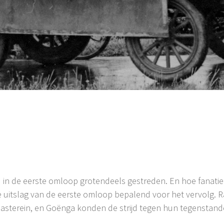
 in de eerste omloop grotendeels gestreden. En hoe fanatiek,
 de uitslag van de eerste omloop bepalend voor het vervolg.
asterein, en Goënga konden de strijd tegen hun tegenstande