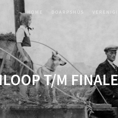
HOME
DOARPSHÛS
VERENIG
OOP T/M FINALE 