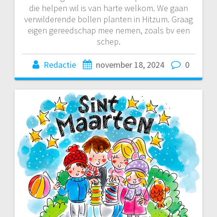
die helpen wil is van harte welkom. We gaan
verwilderende bollen planten in Hitzum. Graag
eigen gereedschap mee nemen, zoals bv een
schep.
Redactie
november 18, 2024
0