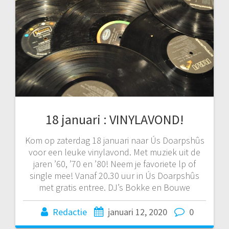
18 januari : VINYLAVOND!
Kom op zaterdag 18 januari naar Ús Doarpshûs
voor een leuke vinylavond. Met muziek uit de
jaren ’60, ’70 en ’80! Neem je favoriete lp of
single mee! Vanaf 20.30 uur in Ús Doarpshûs
met gratis entree. DJ’s Bokke en Bouwe
Redactie
januari 12, 2020
0