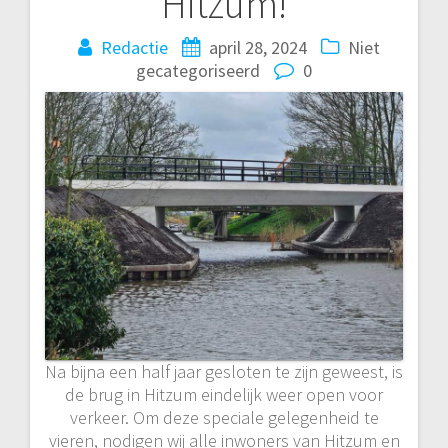
Hitzum!
Redactie
april 28, 2024
Niet
gecategoriseerd
0
Na bijna een half jaar gesloten te zijn geweest, is
de brug in Hitzum eindelijk weer open voor
verkeer. Om deze speciale gelegenheid te
vieren, nodigen wij alle inwoners van Hitzum en