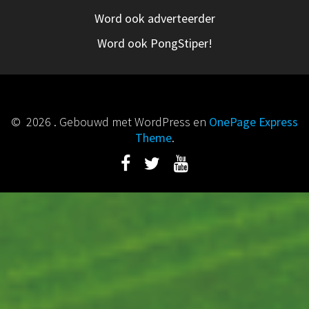
Word ook adverteerder
Word ook PongStiper!
© 2026 . Gebouwd met WordPress en
OnePage Express
Theme
.