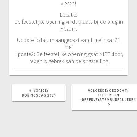
vieren!
Locatie:
De feestelijke opening vindt plaats bij de brug in
Hitzum.
Update1: datum aangepast van 1 mei naar 31
mei
Update2: De feestelijke opening gaat NIET door,
reden is gebrek aan belangstelling
VORIG
VOLGEND
VORIGE:
VOLGENDE:
GEZOCHT:
BERICHT:
BERICHT:
TELLERS EN
KONINGSDAG 2024
(RESERVE)STEMBUREAULEDEN