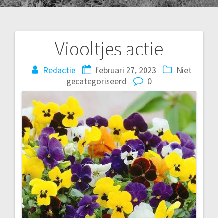
Viooltjes actie
Bericht
navigatie
Redactie
februari 27, 2023
Niet
gecategoriseerd
0