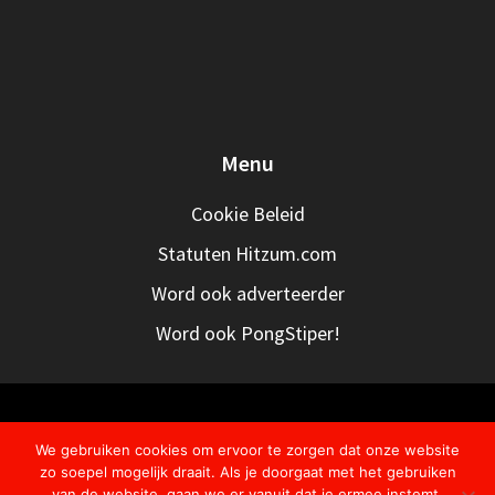
Menu
Cookie Beleid
Statuten Hitzum.com
Word ook adverteerder
Word ook PongStiper!
We gebruiken cookies om ervoor te zorgen dat onze website
© 2026 . Gebouwd met WordPress en
OnePage Express
zo soepel mogelijk draait. Als je doorgaat met het gebruiken
Theme
.
van de website, gaan we er vanuit dat je ermee instemt.