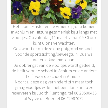
Het Iepen Finster en de Armenië groep komen
in Achlum en Hitzum gezamenlijk bij u langs met
viooltjes. Op zaterdag 11 maart vanaf 09.30 uur
kunt u ons verwachten.
Ook wordt er op deze dag potgrond verkocht
voor de sportstichting/beweegtuin. Dus we
vullen elkaar mooi aan.
De opbrengst van de viooltjes wordt gedeeld,
de helft voor de school in Achlum en de andere
helft voor de school in Armenië.
Mocht u deze dag verhinderd zijn maar toch
graag viooltjes willen hebben dan kunt u ze
reserveren bij Judith Plantinga, tel 06 20500436
of Wytze de Boer tel 06 42987072.