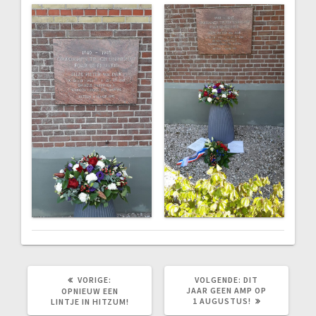
VORIG
VOLGEND
VORIGE:
VOLGENDE:
DIT
BERICHT:
BERICHT:
JAAR GEEN AMP OP
OPNIEUW EEN
1 AUGUSTUS!
LINTJE IN HITZUM!