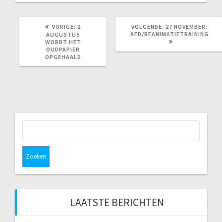
VORIG
VOLGEND
VORIGE:
2
VOLGENDE:
27 NOVEMBER:
BERICHT:
BERICHT:
AED/REANIMATIETRAINING
AUGUSTUS
WORDT HET
OUDPAPIER
OPGEHAALD
Zoeken
naar:
LAATSTE BERICHTEN