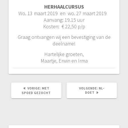
HERHAALCURSUS
Wo. 13 maart 2019 en wo. 27 maart 2019
Aanvang: 19.15 uur
Kosten: € 22,50 p/p
Graag ontvangen wij een bevestiging van de
deelname!
Hartelijke groeten,
Maartje, Erwin en Irma
VORIG
VOLGEND
VORIGE:
MET
VOLGENDE:
NL-
BERICHT:
BERICHT:
DOET
SPOED GEZOCHT