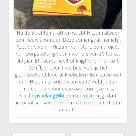
Ná de Slachtemarathon wacht Hitzum alweer
een nieuw avontuur. Deze zomer gaat namelijk
‘Gouddelven in Hitzum’ van start, een project
van Dorpsbelang voor inwoners van 16 tot ca.
40 jaar. Elk adres heeft of krijgt er binnenkort
een flyer over in de bus. Voel je het
goudzoekersbloed al kriebelen? Benieuwd wat
er in Hitzum te ontdekken valt? Meld je dan
meteen aan voor deze avontuurlijke reis,
via
dorpsbelang@hitzum.com
Je krijgt dan
automatisch verdere informatie over activiteiten
en data.