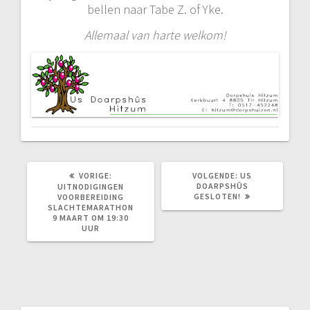
bellen naar Tabe Z. of Yke.
Allemaal van harte welkom!
VORIG
VOLGEND
VORIGE:
VOLGENDE:
US
BERICHT:
BERICHT:
DOARPSHÛS
UITNODIGINGEN
GESLOTEN!
VOORBEREIDING
SLACHTEMARATHON
9 MAART OM 19:30
UUR