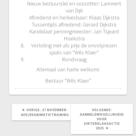
Nieuw bestuurslid en voorzitter: Lammert
van Dijk
Aftredend en herkiesbaar: Klaas Dijkstra
Tussentijds aftredend: Gerard Dijkstra
Kandidaat penningmeester: Jan Tsjeard
Hoekstra
Verloting met als prijs de onvolprezen
sjaals van “Wês Klaer“
Rondvraag
Allemaal van harte welkom!
Bestuur “Wês Klaer”
VORIG
VOLGEND
VORIGE:
27 NOVEMBER:
VOLGENDE:
BERICHT:
BERICHT:
AANMELDMOGELIJKHEID
AED/REANIMATIETRAINING
VOOR
SINTERKLAASACTIE
2025