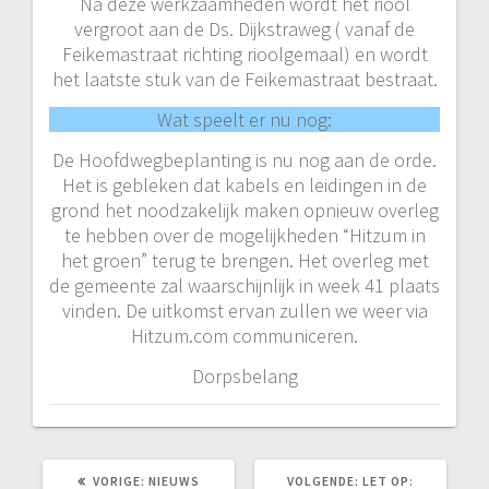
Na deze werkzaamheden wordt het riool
vergroot aan de Ds. Dijkstraweg ( vanaf de
Feikemastraat richting rioolgemaal) en wordt
het laatste stuk van de Feikemastraat bestraat.
Wat speelt er nu nog:
De Hoofdwegbeplanting is nu nog aan de orde.
Het is gebleken dat kabels en leidingen in de
grond het noodzakelijk maken opnieuw overleg
te hebben over de mogelijkheden “Hitzum in
het groen” terug te brengen. Het overleg met
de gemeente zal waarschijnlijk in week 41 plaats
vinden. De uitkomst ervan zullen we weer via
Hitzum.com communiceren.
Dorpsbelang
VORIG
VOLGEND
VORIGE:
NIEUWS
VOLGENDE:
LET OP: